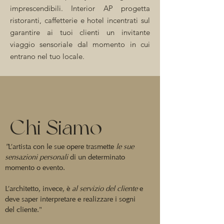
imprescendibili. Interior AP progetta
ristoranti, caffetterie e hotel incentrati sul
garantire ai tuoi clienti un invitante
viaggio sensoriale dal momento in cui
entrano nel tuo locale.
Chi Siamo
"
L’artista con le sue opere trasmette
le sue
sensazioni personali
di un determinato
momento o evento.
L’architetto, invece, è
al servizio del cliente
e
deve saper interpretare e realizzare i sogni
del cliente."