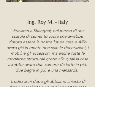
Ing. Roy M. - Italy
‘’Eravamo a Shanghai, nel mezzo di una
scatola di cemento vuota che avrebbe
dovuto essere la nostra futura casa e Alfio
aveva già in mente non solo le decorazioni, i
mobili e gli accessori, ma anche tutte le
modifiche strutturali grazie alle quali la casa
avrebbe avuto due camere da letto in più,
due bagni in più e una mansarda.
Tredici anni dopo gli abbiamo chiesto di
dare un’occhiata a un mini appartamento
con una sola camera da letto e un bagno in
Sardegna e due giorni dopo siamo rimasti a
bocca aperta di fronte alla disposizione di
due camere da letto e due bagni con docce
gigantesche.
Che altro dire? Un genio degli spazi.
L’esperienza di Alfio, che spazia dalla
planimetria a qualsiasi impianto meccanico,