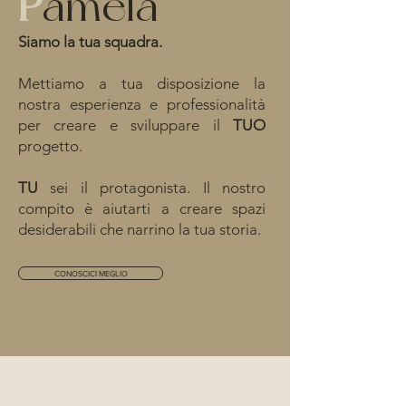
P
amela
Siamo la tua squadra.
Mettiamo a tua disposizione la
nostra esperienza e professionalità
per creare e sviluppare il
TUO
progetto.
TU
sei il protagonista. Il nostro
compito è aiutarti a creare spazi
desiderabili che narrino la tua storia.
CONOSCICI MEGLIO