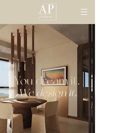
You dream it.
We design it.