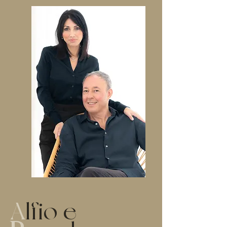
A
lfio e